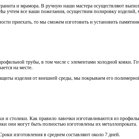
 гранита и мрамора. В ручную наши мастера осуществляют выпи
. Мы учтем все ваши пожелания, осуществим полировку изделий,
жности приехать, то мы сможем изготовить и установить памятни
профильной трубы, в том числе с элементами холодной ковки. Г
ается на месте.
ащиты изделия от внешней среды, мы покрываем его полимерной
ки и столики. Как правило лавочки изготавливаются из профил
лики они могут быть полностью изготовлены их металлопроката.
роки изготовления в среднем составляют около 7 дней.