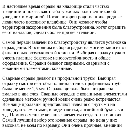
В настоящее время ограды на кладбище стали частью
традиции и показывают заботу живых родственников об
ушедших в мир иной. После похорон родственника родные
люди часто посещают кладбище. Они желают чтобы
территория захоронения была благоустроенна, хотят оградить
её от вандалов, сделать более примечательной.
Самой первой задачей по благоустройству является установка
ограждения. В основном выбор оградки на могилу зависит от
финансовых возможностей клиента. Выбирая оградку нужно
учесть главные факторы: износоустойчивость и общее
оформление. Оградки бывают сварными, сварными с
кованными элементами, кованные.
Сварные ограды делают из профильной трубы. Выбирая
оградку смотрите чтобы толщина стенок профильных труб
была не менее 1,5 мм. Оградка должна быть покрашена
эмалью в два слоя. Сварные оградки с кованными элементами
сделанные методом ручной ковки очень редко встречаются.
Все чаще продавцы представляют изделия с гнутыми на
холодную элементами, в виде завитка, английской буквы s и
т.д. Немного меньше кованые элементы создают на станках.
Самый лучший выбор это кованые ограды, но цена у них
высокая, не всем по карману. Они очень прочные, внешний