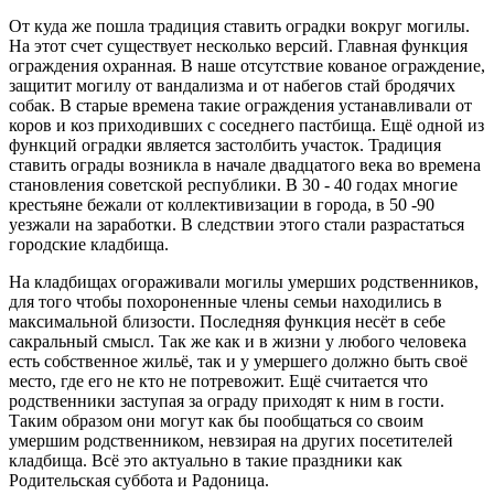
От куда же пошла традиция ставить оградки вокруг могилы.
На этот счет существует несколько версий. Главная функция
ограждения охранная. В наше отсутствие кованое ограждение,
защитит могилу от вандализма и от набегов стай бродячих
собак. В старые времена такие ограждения устанавливали от
коров и коз приходивших с соседнего пастбища. Ещё одной из
функций оградки является застолбить участок. Традиция
ставить ограды возникла в начале двадцатого века во времена
становления советской республики. В 30 - 40 годах многие
крестьяне бежали от коллективизации в города, в 50 -90
уезжали на заработки. В следствии этого стали разрастаться
городские кладбища.
На кладбищах огораживали могилы умерших родственников,
для того чтобы похороненные члены семьи находились в
максимальной близости. Последняя функция несёт в себе
сакральный смысл. Так же как и в жизни у любого человека
есть собственное жильё, так и у умершего должно быть своё
место, где его не кто не потревожит. Ещё считается что
родственники заступая за ограду приходят к ним в гости.
Таким образом они могут как бы пообщаться со своим
умершим родственником, невзирая на других посетителей
кладбища. Всё это актуально в такие праздники как
Родительская суббота и Радоница.