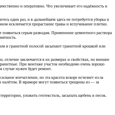
ачественно и оперативно. Что увеличивает его надёжность и
есь один раз, и в дальнейшем здесь не потребуется уборка и
оном исключается прорастание травы и вспучивание плитки.
т появиться серым разводам. Применение цементного раствора
иятность.
иком и гранитной полосой засыпают гранитной крошкой или
, отличие заключается в их размерах и свойствах, но внешне
 гранитные. При монтаже участок необходимо очень хорошо
м случае нужен будет ремонт.
ьное впечатление, но эта красота вскоре исчезнет из-за
и налётом. В мраморе могут появиться трещины из — за
территории, уложить геотекстиль, засыпать щебень и песок.