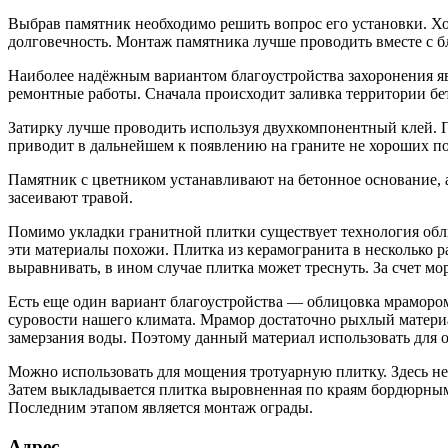
Выбрав памятник необходимо решить вопрос его установки. Хор
долговечность. Монтаж памятника лучше проводить вместе с б
Наиболее надёжным вариантом благоустройства захоронения явл
ремонтные работы. Сначала происходит заливка территории бе
Затирку лучше проводить используя двухкомпонентный клей. П
приводит в дальнейшем к появлению на граните не хороших по
Памятник с цветником устанавливают на бетонное основание,
засеивают травой.
Помимо укладки гранитной плитки существует технология обли
эти материалы похожи. Плитка из керамогранита в несколько р
выравнивать, в ином случае плитка может треснуть. За счет мо
Есть еще один вариант благоустройства — облицовка мрамором.
суровости нашего климата. Мрамор достаточно рыхлый материа
замерзания воды. Поэтому данный материал использовать для 
Можно использовать для мощения тротуарную плитку. Здесь не 
Затем выкладывается плитка выровненная по краям бордюрны
Последним этапом является монтаж ограды.
Адрес