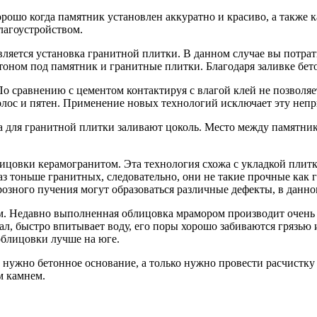
ошо когда памятник установлен аккуратно и красиво, а также к
лагоустройством.
яется установка гранитной плитки. В данном случае вы потратит
тоном под памятник и гранитные плитки. Благодаря заливке бет
о сравнению с цементом контактируя с влагой клей не позволяе
лос и пятен. Применение новых технологий исключает эту непр
 а для гранитной плитки заливают цоколь. Место между памятн
цовки керамогранитом. Эта технология схожа с укладкой плитки
аз тоньше гранитных, следовательно, они не такие прочные как
розного пучения могут образоваться различные дефекты, в данно
 Недавно выполненная облицовка мрамором производит очень сил
л, быстро впитывает воду, его поры хорошо забиваются грязью 
облицовки лучше на юге.
нужно бетонное основание, а только нужно провести расчистку 
м камнем.