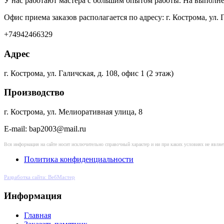
У нас работают мастера с большим опытом работы. На выполн
Офис приема заказов располагается по адресу: г. Кострома, ул.
+74942466329
Адрес
г. Кострома, ул. Галичская, д. 108, офис 1 (2 этаж)
Производство
г. Кострома, ул. Мелиоративная улица, 8
E-mail: bap2003@mail.ru
Вся информация на сайте носит исключительно справочный характер и ни при каких условиях не явл
Политика конфиденциальности
Разработка сайта: ВебМастер
Информация
Главная