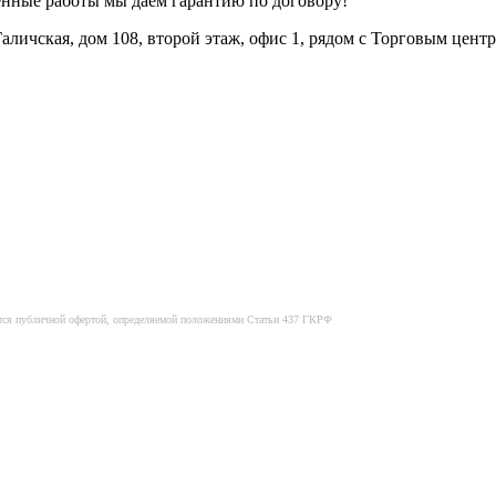
енные работы мы даем гарантию по договору!
 Галичская, дом 108, второй этаж, офис 1, рядом с Торговым цен
яется публичной офертой, определяемой положениями Статьи 437 ГКРФ