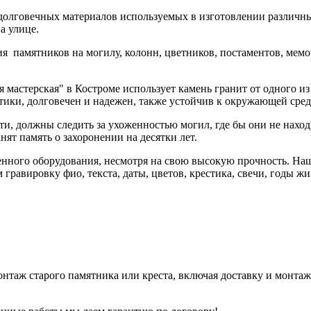
долговечных материалов используемых в изготовлении различных 
а улице.
 памятников на могилу, колонн, цветников, постаментов, мемор
я мастерская" в Костроме использует камень гранит от одного и
тики, долговечен и надежен, также устойчив к окружающей сред
и, должны следить за ухоженностью могил, где бы они не наход
ят память о захоронении на десятки лет.
менного оборудования, несмотря на свою высокую прочность. Н
равировку фио, текста, даты, цветов, крестика, свечи, годы жи
монтаж старого памятника или креста, включая доставку и монт