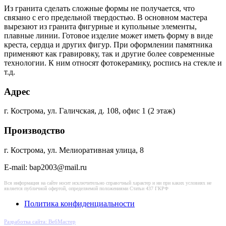
Из гранита сделать сложные формы не получается, что
связано с его предельной твердостью. В основном мастера
вырезают из гранита фигурные и купольные элементы,
плавные линии. Готовое изделие может иметь форму в виде
креста, сердца и других фигур. При оформлении памятника
применяют как гравировку, так и другие более современные
технологии. К ним относят фотокерамику, роспись на стекле и
т.д.
Адрес
г. Кострома, ул. Галичская, д. 108, офис 1 (2 этаж)
Производство
г. Кострома, ул. Мелиоративная улица, 8
E-mail: bap2003@mail.ru
Вся информация на сайте носит исключительно справочный характер и ни при каких условиях не
является публичной офертой, определяемой положениями Статьи 437 ГКРФ
Политика конфиденциальности
Разработка сайта: ВебМастер