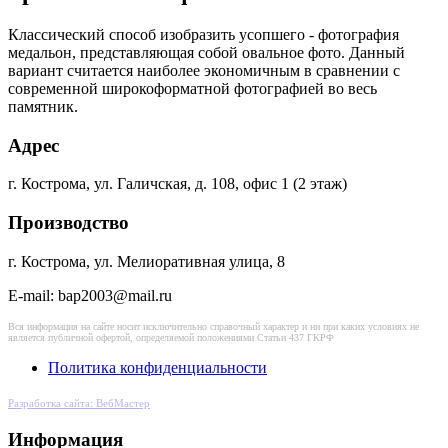
Классический способ изобразить усопшего - фотография
медальон, представляющая собой овальное фото. Данный
вариант считается наиболее экономичным в сравнении с
современной широкоформатной фотографией во весь
памятник.
Адрес
г. Кострома, ул. Галичская, д. 108, офис 1 (2 этаж)
Производство
г. Кострома, ул. Мелиоративная улица, 8
E-mail: bap2003@mail.ru
Вся информация на сайте носит исключительно справочный характер и ни при каких условиях не
является публичной офертой, определяемой положениями Статьи 437 ГКРФ
Политика конфиденциальности
Разработка сайта: ВебМастер
Информация